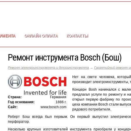
УМЕНТА
ОНЛАЙН ОПЛАТА
КОНТАКТЫ
Ремонт инструмента Bosch (Бош)
→
Ремонт электроинструмента и бензоинструмента
Гарантийный ремонт 
Нет на свете человека, которы
производит электроинструменты, т
Концерн Bosh начинался с мале
предлагал услуги по ремонту и н
Страна:
Германия
открыл первую фабрику по произ
Год основания:
1886 г.
цеха компании Bosch стали выпус
Сайт:
www.bosch.com
рядового потребителя.
Роберт Бош всегда был первым. Он первый выпустил электрическ
перфоратор.
Несколько крупных изготовителей инструмента приобрели у концер