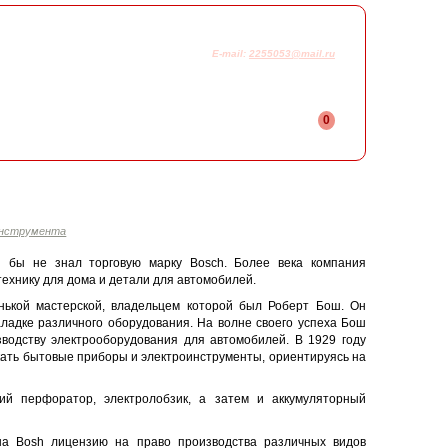
925-230-58-78
+7
E-mail:
2255053@mail.ru
0
инструмента
й бы не знал торговую марку Bosch. Более века компания
ехнику для дома и детали для автомобилей.
нькой мастерской, владельцем которой был Роберт Бош. Он
аладке различного оборудования. На волне своего успеха Бош
водству электрооборудования для автомобилей. В 1929 году
кать бытовые приборы и электроинструменты, ориентируясь на
ий перфоратор, электролобзик, а затем и аккумуляторный
на Bosh лицензию на право производства различных видов