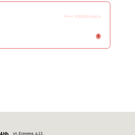
925-230-58-78
+7
E-mail:
2255053@mail.ru
0
ЗАНЬ
ул. Есенина, д.13,