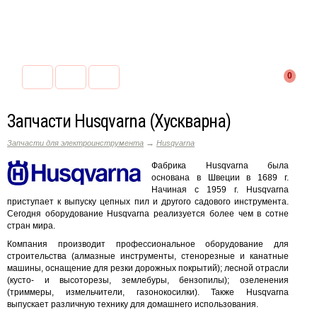
0
Запчасти Husqvarna (Хускварна)
→
Запчасти для электроинструмента
Husqvarna
Фабрика Husqvarna была
основана в Швеции в 1689 г.
Начиная с 1959 г. Husqvarna
приступает к выпуску цепных пил и другого садового инструмента.
Сегодня оборудование Husqvarna реализуется более чем в сотне
стран мира.
Компания производит профессиональное оборудование для
строительства (алмазные инструменты, стенорезные и канатные
машины, оснащение для резки дорожных покрытий); лесной отрасли
(кусто- и высоторезы, землебуры, бензопилы); озеленения
(триммеры, измельчители, газонокосилки). Также Husqvarna
выпускает различную технику для домашнего использования.